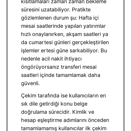
kısıtlamaları zaman zaman bekleme
süresini uzatabiliyor. Pratikte
gözlemlenen durum şu: Hafta içi
mesai saatlerinde yapılan yatırımlar
hızlı onaylanırken, akşam saatleri ya
da cumartesi günleri gerçekleştirilen
işlemler ertesi güne sarkabiliyor. Bu
nedenle acil nakit ihtiyacı
öngörüyorsanız transferi mesai
saatleri içinde tamamlamak daha
güvenli.
Çekim tarafında ise kullanıcıların en
sık dile getirdiği konu belge
doğrulama sürecidir. Kimlik ve
hesap eşleştirme adımlarını önceden
tamamlamamış kullanıcılar ilk çekim