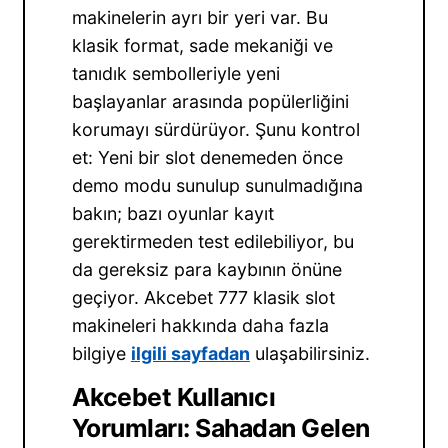
makinelerin ayrı bir yeri var. Bu
klasik format, sade mekaniği ve
tanıdık sembolleriyle yeni
başlayanlar arasında popülerliğini
korumayı sürdürüyor. Şunu kontrol
et: Yeni bir slot denemeden önce
demo modu sunulup sunulmadığına
bakın; bazı oyunlar kayıt
gerektirmeden test edilebiliyor, bu
da gereksiz para kaybının önüne
geçiyor. Akcebet 777 klasik slot
makineleri hakkında daha fazla
bilgiye
ilgili sayfadan
ulaşabilirsiniz.
Akcebet Kullanıcı
Yorumları: Sahadan Gelen