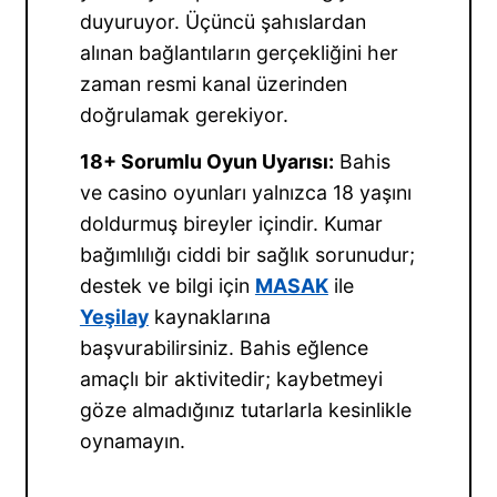
duyuruyor. Üçüncü şahıslardan
alınan bağlantıların gerçekliğini her
zaman resmi kanal üzerinden
doğrulamak gerekiyor.
18+ Sorumlu Oyun Uyarısı:
Bahis
ve casino oyunları yalnızca 18 yaşını
doldurmuş bireyler içindir. Kumar
bağımlılığı ciddi bir sağlık sorunudur;
destek ve bilgi için
MASAK
ile
Yeşilay
kaynaklarına
başvurabilirsiniz. Bahis eğlence
amaçlı bir aktivitedir; kaybetmeyi
göze almadığınız tutarlarla kesinlikle
oynamayın.