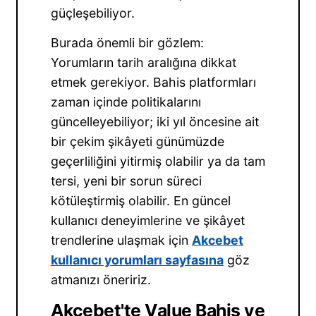
güçleşebiliyor.
Burada önemli bir gözlem:
Yorumların tarih aralığına dikkat
etmek gerekiyor. Bahis platformları
zaman içinde politikalarını
güncelleyebiliyor; iki yıl öncesine ait
bir çekim şikâyeti günümüzde
geçerliliğini yitirmiş olabilir ya da tam
tersi, yeni bir sorun süreci
kötüleştirmiş olabilir. En güncel
kullanıcı deneyimlerine ve şikâyet
trendlerine ulaşmak için
Akcebet
kullanıcı yorumları sayfasına
göz
atmanızı öneririz.
Akcebet'te Value Bahis ve