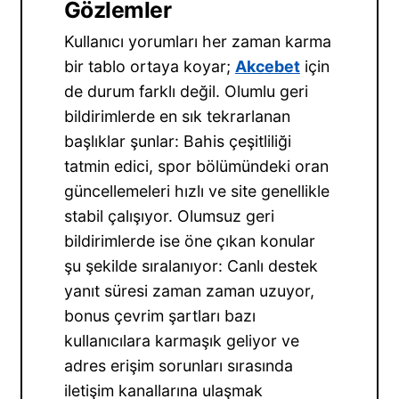
Gözlemler
Kullanıcı yorumları her zaman karma
bir tablo ortaya koyar;
Akcebet
için
de durum farklı değil. Olumlu geri
bildirimlerde en sık tekrarlanan
başlıklar şunlar: Bahis çeşitliliği
tatmin edici, spor bölümündeki oran
güncellemeleri hızlı ve site genellikle
stabil çalışıyor. Olumsuz geri
bildirimlerde ise öne çıkan konular
şu şekilde sıralanıyor: Canlı destek
yanıt süresi zaman zaman uzuyor,
bonus çevrim şartları bazı
kullanıcılara karmaşık geliyor ve
adres erişim sorunları sırasında
iletişim kanallarına ulaşmak