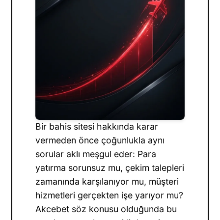
Bir bahis sitesi hakkında karar
vermeden önce çoğunlukla aynı
sorular aklı meşgul eder: Para
yatırma sorunsuz mu, çekim talepleri
zamanında karşılanıyor mu, müşteri
hizmetleri gerçekten işe yarıyor mu?
Akcebet söz konusu olduğunda bu