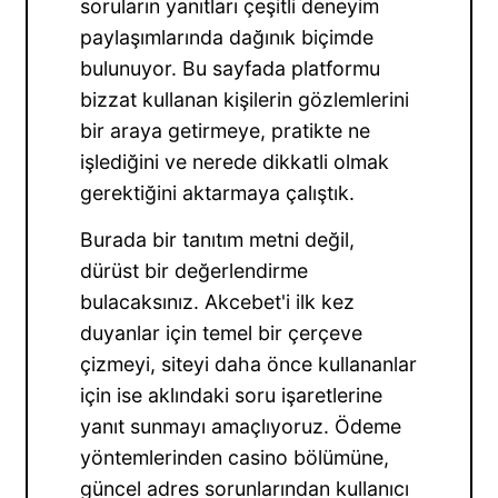
soruların yanıtları çeşitli deneyim
paylaşımlarında dağınık biçimde
bulunuyor. Bu sayfada platformu
bizzat kullanan kişilerin gözlemlerini
bir araya getirmeye, pratikte ne
işlediğini ve nerede dikkatli olmak
gerektiğini aktarmaya çalıştık.
Burada bir tanıtım metni değil,
dürüst bir değerlendirme
bulacaksınız. Akcebet'i ilk kez
duyanlar için temel bir çerçeve
çizmeyi, siteyi daha önce kullananlar
için ise aklındaki soru işaretlerine
yanıt sunmayı amaçlıyoruz. Ödeme
yöntemlerinden casino bölümüne,
güncel adres sorunlarından kullanıcı