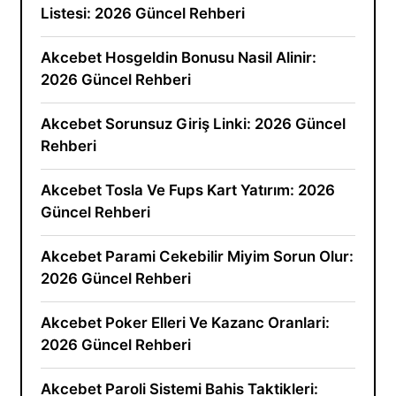
Listesi: 2026 Güncel Rehberi
Akcebet Hosgeldin Bonusu Nasil Alinir:
2026 Güncel Rehberi
Akcebet Sorunsuz Giriş Linki: 2026 Güncel
Rehberi
Akcebet Tosla Ve Fups Kart Yatırım: 2026
Güncel Rehberi
Akcebet Parami Cekebilir Miyim Sorun Olur:
2026 Güncel Rehberi
Akcebet Poker Elleri Ve Kazanc Oranlari:
2026 Güncel Rehberi
Akcebet Paroli Sistemi Bahis Taktikleri: